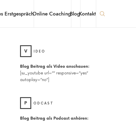
es Erstgespräch
Online Coaching
Blog
Kontakt
V
IDEO
Blog Beitrag als Video anschauen:
[su_youtube url=““ responsive=“yes“
autoplay=“no“]
P
ODCAST
Blog Beitrag als Podcast anhören: