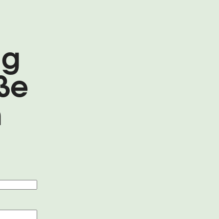
ig
ße
m