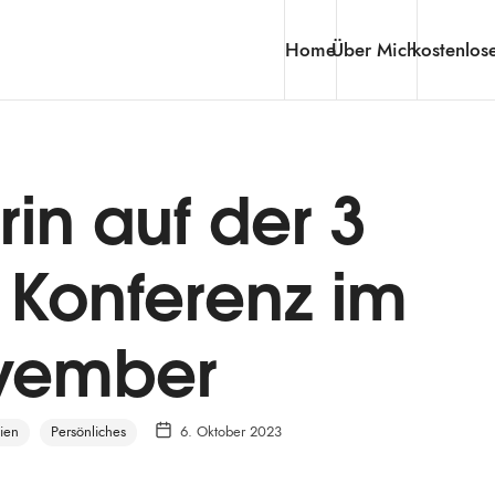
Home
Über Mich
kostenlos
in auf der 3
n Konferenz im
vember
pien
Persönliches
6. Oktober 2023