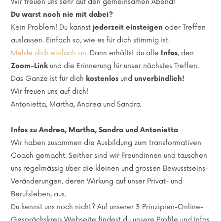
Wir freuen uns sehr auf den gemeinsamen Abend!
Du warst noch nie mit dabei?
Kein Problem! Du kannst
jederzeit einsteigen
oder Treffen
auslassen. Einfach so, wie es für dich stimmig ist.
Melde dich einfach an.
Dann erhältst du alle
Infos
, den
Zoom-Link
und die Erinnerung für unser nächstes Treffen.
Das Ganze ist für dich
kostenlos
und
unverbindlich!
Wir freuen uns auf dich!
Antonietta, Martha, Andrea und Sandra
Infos zu Andrea, Martha, Sandra und Antonietta
Wir haben zusammen die Ausbildung zum transformativen
Coach gemacht. Seither sind wir Freundinnen und tauschen
uns regelmässig über die kleinen und grossen Bewusstseins-
Veränderungen, deren Wirkung auf unser Privat- und
Berufsleben, aus.
Du kennst uns noch nicht? Auf unserer 3 Prinzipien-Online-
Gesprächskreis Webseite findest du unsere Profile und Infos